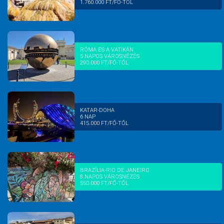
1.760.000 FT/FŐ-TŐL
RÓMA ÉS A VATIKÁN
5 NAPOS VÁROSNÉZÉS
290.000 FT/FŐ-TŐL
KATAR-DOHA
6 NAP
415.000 FT/FŐ-TŐL
BRAZÍLIA-RIO DE JANEIRO
8 NAPOS VÁROSNÉZÉS
550.000 FT/FŐ-TŐL