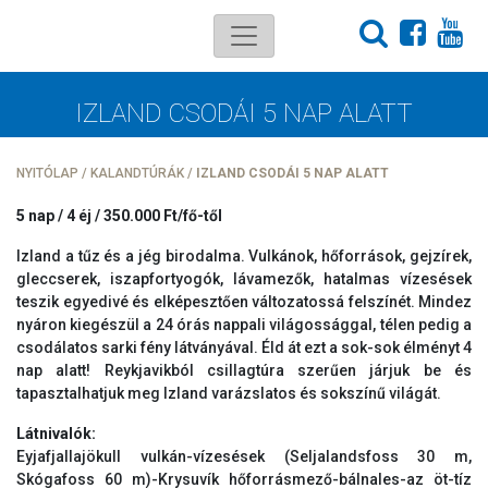
IZLAND CSODÁI 5 NAP ALATT
NYITÓLAP
/
KALANDTÚRÁK
/
IZLAND CSODÁI 5 NAP ALATT
5 nap / 4 éj / 350.000 Ft/fő-től
Izland a tűz és a jég birodalma. Vulkánok, hőforrások, gejzírek,
gleccserek, iszapfortyogók, lávamezők, hatalmas vízesések
teszik egyedivé és elképesztően változatossá felszínét. Mindez
nyáron kiegészül a 24 órás nappali világossággal, télen pedig a
csodálatos sarki fény látványával. Éld át ezt a sok-sok élményt 4
nap alatt! Reykjavikból csillagtúra szerűen járjuk be és
tapasztalhatjuk meg Izland varázslatos és sokszínű világát.
Látnivalók:
Eyjafjallajökull vulkán-vízesések (Seljalandsfoss 30 m,
Skógafoss 60 m)-Krysuvík hőforrásmező-bálnales-az öt-tíz