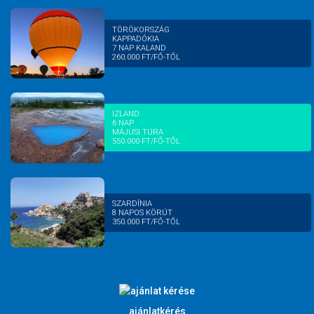
TÖRÖKORSZÁG
KAPPADÓKIA
7 NAP KALAND
260.000 FT/FŐ-TŐL
IZLAND
6 NAP
MÁJUSI TÚRA
550.000 FT/FŐ-TŐL
SZARDÍNIA
8 NAPOS KÖRÚT
350.000 FT/FŐ-TŐL
ajánlatkérés