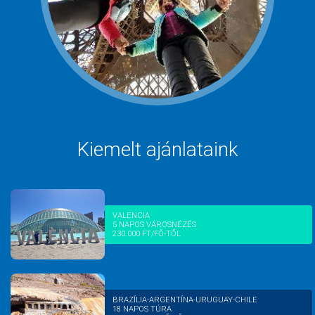
Kiemelt ajánlataink
VALENCIA
5 NAPOS VÁROSNÉZÉS
230.000 FT/FŐ-TŐL
BRAZÍLIA-ARGENTÍNA-URUGUAY-CHILE
18 NAPOS TÚRA