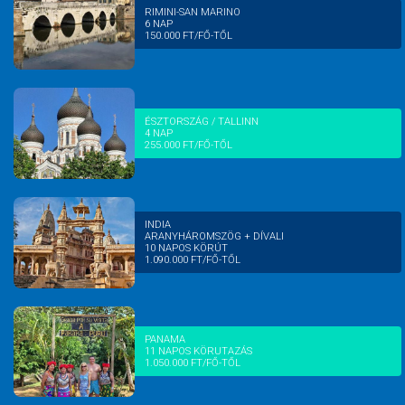
RIMINI-SAN MARINO
6 NAP
150.000 FT/FŐ-TŐL
ÉSZTORSZÁG / TALLINN
4 NAP
255.000 FT/FŐ-TŐL
INDIA
ARANYHÁROMSZÖG + DÍVALI
10 NAPOS KÖRÚT
1.090.000 FT/FŐ-TŐL
PANAMA
11 NAPOS KÖRUTAZÁS
1.050.000 FT/FŐ-TŐL