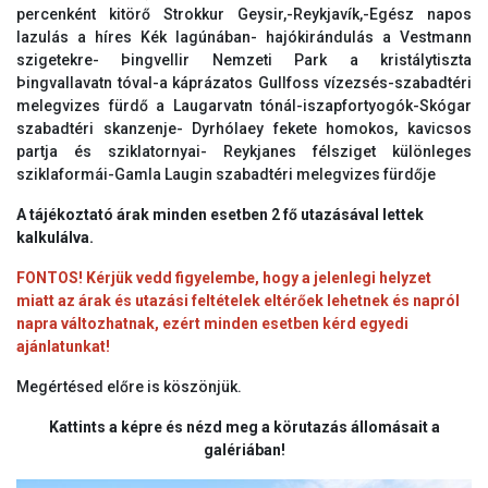
percenként kitörő Strokkur Geysir,-Reykjavík,-Egész napos
lazulás a híres Kék lagúnában- hajókirándulás a Vestmann
szigetekre- Þingvellir Nemzeti Park a kristálytiszta
Þingvallavatn tóval-a káprázatos Gullfoss vízezsés-szabadtéri
melegvizes fürdő a Laugarvatn tónál-iszapfortyogók-Skógar
szabadtéri skanzenje- Dyrhólaey fekete homokos, kavicsos
partja és sziklatornyai- Reykjanes félsziget különleges
sziklaformái-Gamla Laugin szabadtéri melegvizes fürdője
A tájékoztató árak minden esetben 2 fő utazásával lettek
kalkulálva.
FONTOS! Kérjük vedd figyelembe, hogy a jelenlegi helyzet
miatt az árak és utazási feltételek eltérőek lehetnek és napról
napra változhatnak, ezért minden esetben kérd egyedi
ajánlatunkat!
Megértésed előre is köszönjük.
Kattints a képre és nézd meg a körutazás állomásait a
galériában!