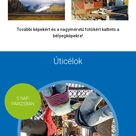
További képekért és a nagyméretű fotókért kattints a
bélyegképekre!
Úticélok
5 NAP
PÁRIZSBAN