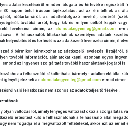
yes adatai kezeléséről minden látogató és hírlevélre regisztrált f
e 30 napon belül írásban tájékoztatást ad az érintettnek az álta
pjáról, időtartamáról, az adatfeldolgozó nevéről, címéről (sz
nységéről, továbbá arról, hogy kik és milyen célból kapják vagy
ezelő levelezési címén, az
alomutakegyenileg@gmail.com
e-mai
sával. A felhasználók tiltakozhatnak személyes adataik kezelés
ak helyesbítését és törlését is az adatkezelő levelezési címén, illetv
asználó bármikor leiratkozhat az adatkezelő levelezési listájáról,
yen további információt, ajánlatokat kapni, azonban egyes ingyen
 lemond az ingyenes szolgáltatás további használatának jogáról is.
tkozáshoz a felhasználó rákattinthat a bármely - adatkezelő által küld
t igényét jelezheti az
alomutakegyenileg@gmail.com
e-mail címen.
ezésről való leiratkozás nem azonos az adatok teljes törlésével.
toztatások
y olyan változásról, amely lényeges változást okoz a szolgáltatás
tkezelő értesítést küld a felhasználónak a felhasználó által megad
ogy nem fogadja el a megváltozott feltételeket, akkor ezt az email é