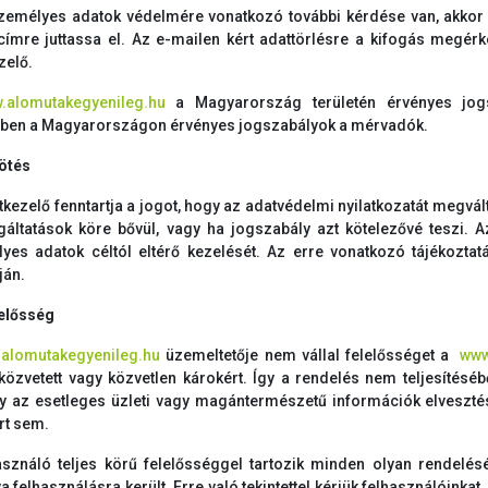
zemélyes adatok védelmére vonatkozó további kérdése van, akkor
címre juttassa el. Az e-mailen kért adattörlésre a kifogás megér
zelő.
.alomutakegyenileg.hu
a Magyarország területén érvényes jogs
ben a Magyarországon érvényes jogszabályok a mérvadók.
kötés
tkezelő fenntartja a jogot, hogy az adatvédelmi nyilatkozatát megvál
gáltatások köre bővül, vagy ha jogszabály azt kötelezővé teszi. 
yes adatok céltól eltérő kezelését. Az erre vonatkozó tájékoztat
ján.
lelősség
alomutakegyenileg.hu
üzemeltetője nem vállal felelősséget a
www
közvetett vagy közvetlen károkért. Így a rendelés nem teljesítésébő
y az esetleges üzleti vagy magántermészetű információk elveszté
rt sem.
asználó teljes körű felelősséggel tartozik minden olyan rendelés
a felhasználásra került. Erre való tekintettel kérjük felhasználóink