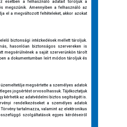
z esetben a felhasználó adatait töröljük a
elés megszűnik. Amennyiben a felhasználó az
a el a megváltozott feltételeket, akkor azokat
lelő biztonsági intézkedések mellett tároljuk.
 más, hasonlóan biztonságos szervereken is
att megsérülnének a saját szerverünkön tárolt
ebben a dokumentumban leírt módon tároljuk és
u üzemeltetője megsértette a személyes adatok
tleges jogsértést orvosolhassuk. Tájékoztatjuk
gy kérhetik az adatvédelmi biztos segítségét is.
törvényi rendelkezéseket a személyes adatok
 Törvény tartalmazza, valamint az elektronikus
összefüggő szolgáltatások egyes kérdéseiről