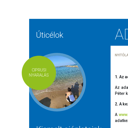
A
Úticélok
NYITÓL
CIPRUSI
NYARALÁS
1. Az 
Az ada
Péter 
2. A k
A
www.
adatke