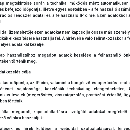
ap megtekintése során a technikai működés miatt automatikusan r
és befejező időpontja, illetve egyes esetekben - a felhasználó szám
rációs rendszer adatai és a felhasználó IP címe. Ezen adatokból a
l.
ldal üzemeltetője ezen adatokat nem kapcsolja össze más személyes
tikák elkészítésére használja fel. A hírlevélre való feliratkozáskor 
élyes adataikat kezelje.
ap használatához megadott adatok kezelése a felhasználó önkén
tében történik meg.
adatkezelés célja
gatás időpontja, az IP cím, valamint a böngésző és operációs rends
sének sajátossága, kezelésük technikailag elengedhetetlen, ki
onikus levelek (megerősítés, visszaigazolás, postázási értesítő, ügy
ben történik.
által megadott, kapcsolattartásra szolgáló adatokat megfelelő e
ező célokra használjuk:
sítések és hírek küldése a weboldal szolgáltatásaival, lényeg