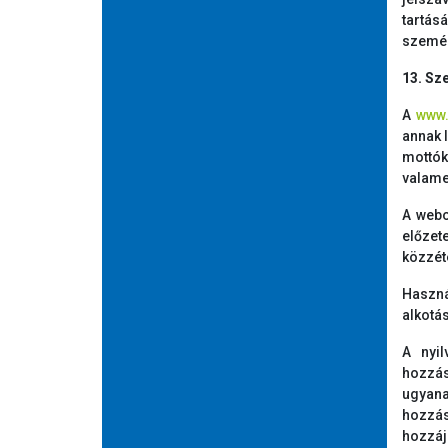
tartás
személ
13. Sz
A
www.
annak 
mottók
valame
A webo
előzet
közzéte
Haszná
alkotá
A nyil
hozz
ugyana
hozzás
hozzáj