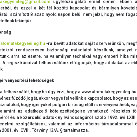
takegyenileg@gmail.com
ügyfélszolgálati email címen. Ebben a
erből, és ezzel a két fél közötti kapcsolat és bármilyen követ
téstől számított 8 azaz nyolc napon belül nem jelzi, hogy nem fogadj
ottnak tekintjük.
tonság
alomutakegyenileg.hu
-ra bevitt adatokat saját szerverünkön, megfe
tokról rendszeresen biztonsági másolatot készítünk, amelyet
atunk, arra az esetre, ha valamilyen technikai vagy emberi hiba mi
. A regisztrációval felhasználóink elfogadják, hogy adataikat az 
k.
gérvényesítési lehetőségek
 a felhasználót, hogy ha úgy érzi, hogy a www.alomutakegyenileg.h
éhez fűződő jogát, akkor vegye fel velünk a kapcsolatot, hogy az ese
sználókat, hogy igényüket polgári bíróság előtt is érvényesíthetik, va
valamint az adatkezelő kötelezettségeire vonatkozó részletes 
éről és a közérdekű adatok nyilvánosságáról szóló 1992. évi LXIII.
edelmi szolgáltatások, valamint az információs társadalommal 
 2001. évi CVIII. Törvény 13/A. § tartalmazza.