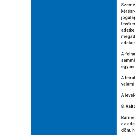
Személ
kérésr
jogala
tevéke
adatk
megadá
adatain
A felh
semmil
egyben
A leira
valamin
A level
8. Vál
Bármel
az ada
dönt, h