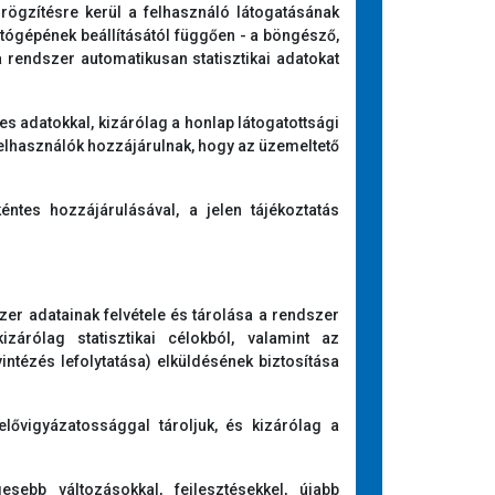
ögzítésre kerül a felhasználó látogatásának
ítógépének beállításától függően - a böngésző,
 rendszer automatikusan statisztikai adatokat
 adatokkal, kizárólag a honlap látogatottsági
a felhasználók hozzájárulnak, hogy az üzemeltető
tes hozzájárulásával, a jelen tájékoztatás
zer adatainak felvétele és tárolása a rendszer
zárólag statisztikai célokból, valamint az
intézés lefolytatása) elküldésének biztosítása
lővigyázatossággal tároljuk, és kizárólag a
esebb változásokkal, fejlesztésekkel, újabb