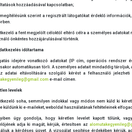
ltatások hozzáadásával kapcsolatban;
 megítélésünk szerint a regisztrált látogatókat érdeklő információ
rben.
tkezelő a fent megjelölt céloktól eltérő célra a személyes adatokat
ználó önkéntes hozzájárulásával történik.
adatkezelés időtartama
gatás idejére vonatkozó adatokat (IP cím, operációs rendszer
sakor automatikusan törli. A személyes adatait mindaddig tároljuk, 
Az adatai eltávolítására szolgáló kérést a felhasználó jelezhe
takegyenileg@gmail.com
e-mail címen.
tlen levelek
tkezelő soha, semmilyen indokkal vagy módon nem küld ki kéretl
e küldünk ki e-maileket, weboldal használatának feltételeinek elfoga
iben úgy gondolja, hogy kéretlen levelet kapott tőlünk, vagy
előjének adja ki magát, kérjük, értesítsen az
alomutakegyenileg@
gáljuk a kérdéses ügyet. A vizsgálat segítése érdekében kérjük, 