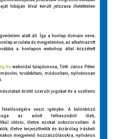
át hibáján kívül került jelszava illetéktelen
védelem alatt áll. Így a honlap domain neve,
 honlap arculata és megjelenése, az alkalmazott
továbbá a honlapon webshop által közzétett
eg.hu
weboldal tulajdonosa, Tóth János Péter
másolni, továbbítani, módosítani, nyilvánosan
i.
ásolatait érintő szerzői jogokat és a szellemi
 felelősségére veszi igénybe. A különböző
oga az adott felhasználót illeti,
ül idézni, illetve azokat sokszorosítani. A
, illetve terjeszthetők és kizárólag írásbeli
rnákon megjelenő hozzászólásokra, nyilvános