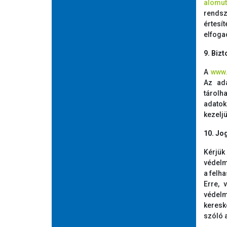
alomu
rendsz
értesí
elfogad
9. Biz
A
www.
Az ada
tárolh
adatok
kezeljü
10. Jo
Kérjük
védelm
a felha
Erre, 
védelm
keresk
szóló a