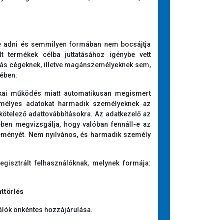
e adni és semmilyen formában nem bocsájtja
t termékek célba juttatásához igénybe vett
 más cégeknek, illetve magánszemélyeknek sem,
vében.
ikai működés miatt automatikusan megismert
emélyes adatokat harmadik személyeknek az
 kötelező adattovábbításokra. Az adatkezelő az
tében megvizsgálja, hogy valóban fennáll-e az
éleményét. Nem nyilvános, és harmadik személy
regisztrált felhasználóknak, melynek formája:
attörlés
álók önkéntes hozzájárulása.