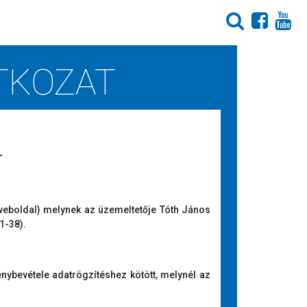
TKOZAT
T
eboldal) melynek az üzemeltetője Tóth János
1-38).
énybevétele adatrögzítéshez kötött, melynél az