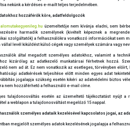
ítsa nekünk a kérdéses e-mailt teljes terjedelmében.
adatokhoz hozzáférők köre, adatfeldolgozók
alomutakegyenileg.hu
üzemeltetője nem kívánja eladni, sem bérb
kezésére harmadik személynek (kivételt képeznek a megrendel
tikai szolgáltatók) a felhasználókra vonatkozó információkat sem
 vállal levél kiküldést külső cégek vagy személyek számára vagy ne
asználók által megadott személyes adatokhoz, valamint a techn
hoz kizárólag az adatkezelő munkatársai férhetnek hozzá. Sz
zelő nem ad át. Ez nem vonatkozik az esetleges, törvényben előírt,
hatósági adatkérések teljesítése előtt minden egyes adat tekinte
vábbítás jogalapja szükség esetén kikéri az adatvédelmi biztos v
a nem hozzáférhető a felhasználó e-mail címe.
ges tulajdonosváltás esetén az üzemeltető tájékoztatást nyújt a 
étel a weblapon a tulajdonosváltást megelőző 15 nappal.
elhasználók személyes adataik kezelésével kapcsolatos jogai, az ad
ontban megjelölt személyes adatok kezelésének jogalapja a felhaszn