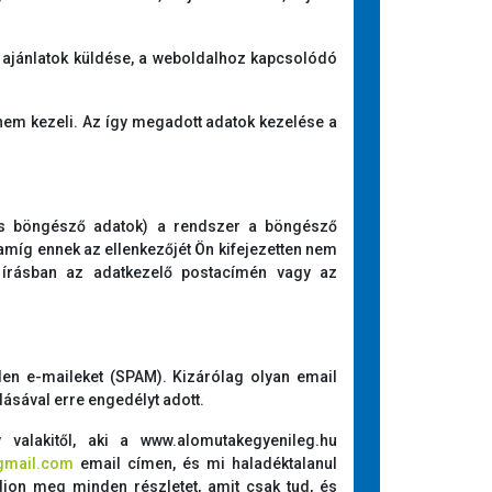
k, ajánlatok küldése, a weboldalhoz kapcsolódó
 nem kezeli. Az így megadott adatok kezelése a
 és böngésző adatok) a rendszer a böngésző
amíg ennek az ellenkezőjét Ön kifejezetten nem
ti írásban az adatkezelő postacímén vagy az
en e-maileket (SPAM). Kizárólag olyan email
dásával erre engedélyt adott.
 valakitől, aki a www.alomutakegyenileg.hu
gmail.com
email címen, és mi haladéktalanul
adjon meg minden részletet, amit csak tud, és