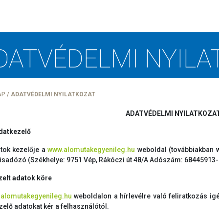
DATVÉDELMI NYILA
AP
/
ADATVÉDELMI NYILATKOZAT
ADATVÉDELMI NYILATKOZA
adatkezelő
tok kezelője a
www.alomutakegyenileg.hu
weboldal (továbbiakban w
kisadózó (Székhelye: 9751 Vép, Rákóczi út 48/A Adószám: 68445913-
ezelt adatok köre
alomutakegyenileg.hu
weboldalon a hírlevélre való feliratkozás ig
zelő adatokat kér a felhasználótól.