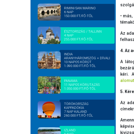
szolgá
RIMINI-SAN MARINO
6 NAP
• más,
150.000 FT/FŐ-TŐL
témakö
ÉSZTORSZÁG / TALLINN
Az ada
4 NAP
felhas
255.000 FT/FŐ-TŐL
4. Az 
INDIA
ARANYHÁROMSZÖG + DÍVALI
A láto
10 NAPOS KÖRÚT
1.090.000 FT/FŐ-TŐL
bezárá
kéri. 
alomu
PANAMA
11 NAPOS KÖRUTAZÁS
1.050.000 FT/FŐ-TŐL
5. Kére
Az ada
TÖRÖKORSZÁG
KAPPADÓKIA
címekr
7 NAP KALAND
260.000 FT/FŐ-TŐL
Amenny
képvis
IZLAND
kivizs