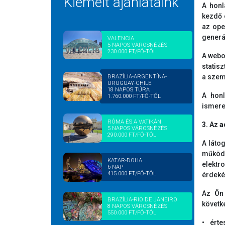
Kiemelt ajánlataink
A honl
kezdő 
az ope
generá
VALENCIA
5 NAPOS VÁROSNÉZÉS
230.000 FT/FŐ-TŐL
A webo
statisz
a szem
BRAZÍLIA-ARGENTÍNA-
URUGUAY-CHILE
18 NAPOS TÚRA
A honl
1.760.000 FT/FŐ-TŐL
ismere
RÓMA ÉS A VATIKÁN
3. Az 
5 NAPOS VÁROSNÉZÉS
290.000 FT/FŐ-TŐL
A láto
működé
KATAR-DOHA
elektr
6 NAP
415.000 FT/FŐ-TŐL
érdeké
Az Ön 
BRAZÍLIA-RIO DE JANEIRO
követk
8 NAPOS VÁROSNÉZÉS
550.000 FT/FŐ-TŐL
• érte