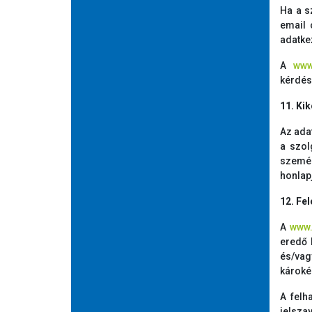
Ha a s
email 
adatke
A
www
kérdés
11. Ki
Az ada
a szol
személ
honlap
12. Fe
A
www.
eredő 
és/vag
károké
A felh
jelszav