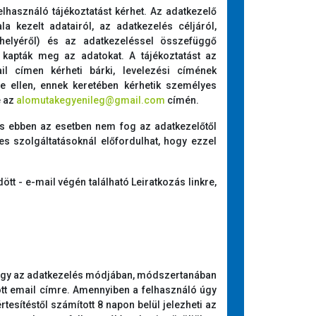
elhasználó tájékoztatást kérhet. Az adatkezelő
la kezelt adatairól, az adatkezelés céljáról,
ékhelyéről) és az adatkezeléssel összefüggő
 kapták meg az adatokat. A tájékoztatást az
l címen kérheti bárki, levelezési címének
e ellen, ennek keretében kérhetik személyes
e az
alomutakegyenileg@gmail.com
címén.
 és ebben az esetben nem fog az adatkezelőtől
es szolgáltatásoknál előfordulhat, hogy ezzel
ött - e-mail végén található Leiratkozás linkre,
 vagy az adatkezelés módjában, módszertanában
ott email címre. Amennyiben a felhasználó úgy
rtesítéstől számított 8 napon belül jelezheti az