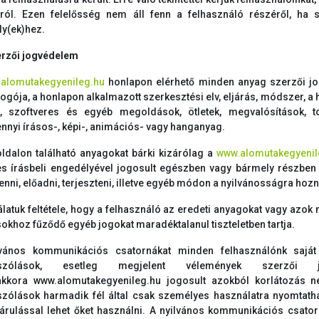
áról. Ezen felelősség nem áll fenn a felhasználó részéről, ha saj
y(ek)hez.
erzői jogvédelem
alomutakegyenileg.hu
honlapon elérhető minden anyag szerzői jog
logója, a honlapon alkalmazott szerkesztési elv, eljárás, módszer, a
, szoftveres és egyéb megoldások, ötletek, megvalósítások, 
nnyi írásos-, képi-, animációs- vagy hanganyag.
ldalon található anyagokat bárki kizárólag a
www.alomutakegyenil
es írásbeli engedélyével jogosult egészben vagy bármely részben 
nni, előadni, terjeszteni, illetve egyéb módon a nyilvánosságra hozn
latuk feltétele, hogy a felhasználó az eredeti anyagokat vagy azok m
sokhoz fűződő egyéb jogokat maradéktalanul tiszteletben tartja.
vános kommunikációs csatornákat minden felhasználónk saját
ászólások, esetleg megjelent vélemények szerzői j
kkora www.alomutakegyenileg.hu jogosult azokból korlátozás nélk
zólások harmadik fél által csak személyes használatra nyomtathatók
árulással lehet őket használni. A nyilvános kommunikációs csato