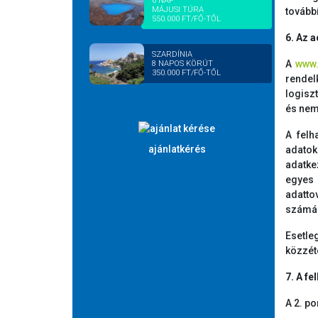
6 NAP
MÁJUSI TÚRA
tovább
550.000 FT/FŐ-TŐL
6. Az 
SZARDÍNIA
A
www.
8 NAPOS KÖRÚT
350.000 FT/FŐ-TŐL
rendel
logisz
és nem
A felh
ajánlatkérés
adatok
adatke
egyes 
adatto
számár
Esetle
közzét
7. A f
A 2. p